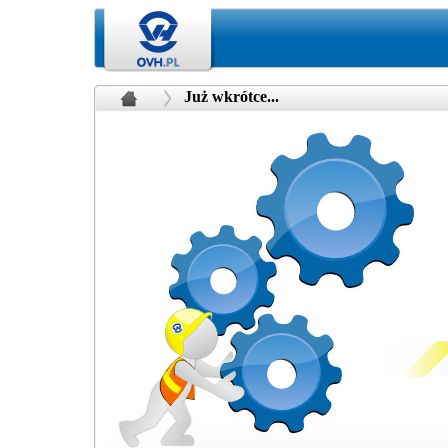
Już wkrótce...