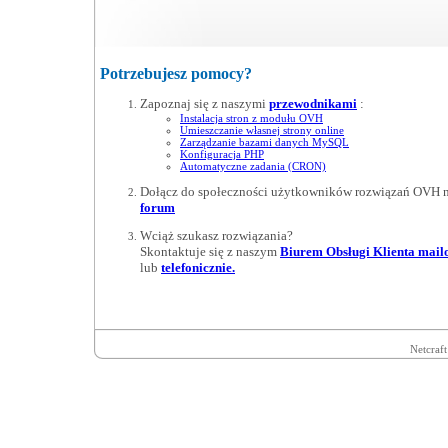
Potrzebujesz pomocy?
Zapoznaj się z naszymi
przewodnikami
:
Instalacja stron z modułu OVH
Umieszczanie własnej strony online
Zarządzanie bazami danych MySQL
Konfiguracja PHP
Automatyczne zadania (CRON)
Dołącz do społeczności użytkowników rozwiązań OVH 
forum
Wciąż szukasz rozwiązania?
Skontaktuje się z naszym
Biurem Obsługi Klienta mai
lub
telefonicznie.
Netcraft